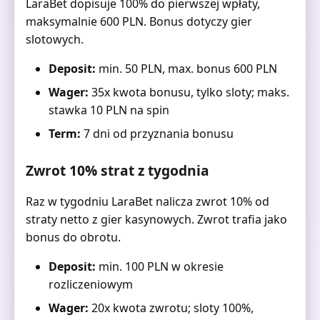
LaraBet dopisuje 100% do pierwszej wpłaty,
maksymalnie 600 PLN. Bonus dotyczy gier
slotowych.
Deposit:
min. 50 PLN, max. bonus 600 PLN
Wager:
35x kwota bonusu, tylko sloty; maks.
stawka 10 PLN na spin
Term:
7 dni od przyznania bonusu
Zwrot 10% strat z tygodnia
Raz w tygodniu LaraBet nalicza zwrot 10% od
straty netto z gier kasynowych. Zwrot trafia jako
bonus do obrotu.
Deposit:
min. 100 PLN w okresie
rozliczeniowym
Wager:
20x kwota zwrotu; sloty 100%,