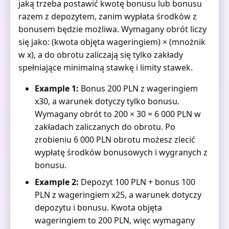
jaką trzeba postawić kwotę bonusu lub bonusu
razem z depozytem, zanim wypłata środków z
bonusem będzie możliwa. Wymagany obrót liczy
się jako: (kwota objęta wageringiem) × (mnożnik
w x), a do obrotu zaliczają się tylko zakłady
spełniające minimalną stawkę i limity stawek.
Example 1:
Bonus 200 PLN z wageringiem
x30, a warunek dotyczy tylko bonusu.
Wymagany obrót to 200 × 30 = 6 000 PLN w
zakładach zaliczanych do obrotu. Po
zrobieniu 6 000 PLN obrotu możesz zlecić
wypłatę środków bonusowych i wygranych z
bonusu.
Example 2:
Depozyt 100 PLN + bonus 100
PLN z wageringiem x25, a warunek dotyczy
depozytu i bonusu. Kwota objęta
wageringiem to 200 PLN, więc wymagany