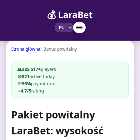
💰 LaraBet
Strona główna
Bonus powitalny
👥
285,517+
players
🟢
821
active today
💸
96%
payout rate
⭐
4.7/5
rating
Pakiet powitalny
LaraBet: wysokość