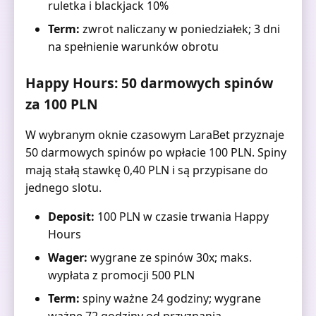
ruletka i blackjack 10%
Term:
zwrot naliczany w poniedziałek; 3 dni
na spełnienie warunków obrotu
Happy Hours: 50 darmowych spinów
za 100 PLN
W wybranym oknie czasowym LaraBet przyznaje
50 darmowych spinów po wpłacie 100 PLN. Spiny
mają stałą stawkę 0,40 PLN i są przypisane do
jednego slotu.
Deposit:
100 PLN w czasie trwania Happy
Hours
Wager:
wygrane ze spinów 30x; maks.
wypłata z promocji 500 PLN
Term:
spiny ważne 24 godziny; wygrane
ważne 72 godziny od przyznania