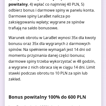
powitalny
, 4) wpłać co najmniej 40 PLN, 5)
odbierz bonus i darmowe spiny w panelu konta.
Darmowe spiny LaraBet nalicza po
zaksięgowaniu wpłaty; wygrane ze spinów
trafiają na saldo bonusowe.
Warunek obrotu w LaraBet wynosi 35x dla kwoty
bonusu oraz 35x dla wygranych z darmowych
spinów. Na spełnienie wymagań jest 14 dni od
momentu przyznania danej części bonusu;
darmowe spiny trzeba wykorzystać w 48 godzin,
a wygrane z nich obraca się w ciągu 14 dni. Limit
stawki podczas obrotu to 10 PLN za spin lub
zakład.
Bonus powitalny 100% do 600 PLN