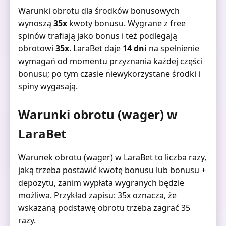
Warunki obrotu dla środków bonusowych
wynoszą
35x
kwoty bonusu. Wygrane z free
spinów trafiają jako bonus i też podlegają
obrotowi
35x
. LaraBet daje
14 dni
na spełnienie
wymagań od momentu przyznania każdej części
bonusu; po tym czasie niewykorzystane środki i
spiny wygasają.
Warunki obrotu (wager) w
LaraBet
Warunek obrotu (wager) w LaraBet to liczba razy,
jaką trzeba postawić kwotę bonusu lub bonusu +
depozytu, zanim wypłata wygranych będzie
możliwa. Przykład zapisu: 35x oznacza, że
wskazaną podstawę obrotu trzeba zagrać 35
razy.