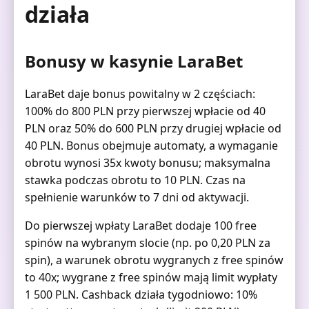
działa
Bonusy w kasynie LaraBet
LaraBet daje bonus powitalny w 2 częściach:
100% do 800 PLN przy pierwszej wpłacie od 40
PLN oraz 50% do 600 PLN przy drugiej wpłacie od
40 PLN. Bonus obejmuje automaty, a wymaganie
obrotu wynosi 35x kwoty bonusu; maksymalna
stawka podczas obrotu to 10 PLN. Czas na
spełnienie warunków to 7 dni od aktywacji.
Do pierwszej wpłaty LaraBet dodaje 100 free
spinów na wybranym slocie (np. po 0,20 PLN za
spin), a warunek obrotu wygranych z free spinów
to 40x; wygrane z free spinów mają limit wypłaty
1 500 PLN. Cashback działa tygodniowo: 10%