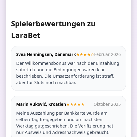
Spielerbewertungen zu
LaraBet
Svea Henningsen, Dänemark
★★★★☆
Februar 2026
Der Willkommensbonus war nach der Einzahlung
sofort da und die Bedingungen waren klar
beschrieben. Die Umsatzanforderung ist straff,
aber für Slots noch machbar.
Marin Vuković, Kroatien
★★★★★
Oktober 2025
Meine Auszahlung per Bankkarte wurde am
selben Tag freigegeben und am nächsten
Werktag gutgeschrieben. Die Verifizierung hat
nur Ausweis und Adressnachweis gebraucht.