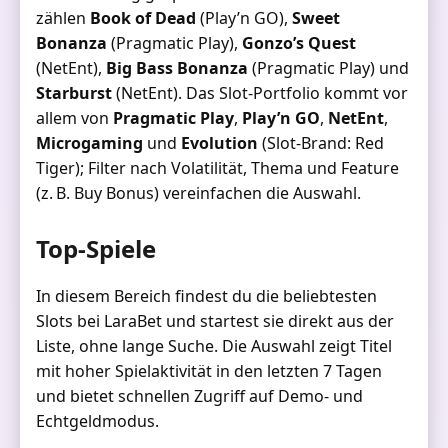
zählen
Book of Dead
(Play’n GO),
Sweet
Bonanza
(Pragmatic Play),
Gonzo’s Quest
(NetEnt),
Big Bass Bonanza
(Pragmatic Play) und
Starburst
(NetEnt). Das Slot-Portfolio kommt vor
allem von
Pragmatic Play
,
Play’n GO
,
NetEnt
,
Microgaming
und
Evolution
(Slot-Brand: Red
Tiger); Filter nach Volatilität, Thema und Feature
(z. B. Buy Bonus) vereinfachen die Auswahl.
Top-Spiele
In diesem Bereich findest du die beliebtesten
Slots bei LaraBet und startest sie direkt aus der
Liste, ohne lange Suche. Die Auswahl zeigt Titel
mit hoher Spielaktivität in den letzten 7 Tagen
und bietet schnellen Zugriff auf Demo- und
Echtgeldmodus.