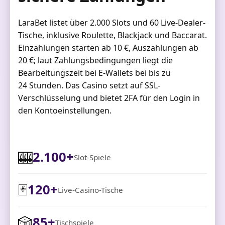
LaraBet listet über 2.000 Slots und 60 Live-Dealer-
Tische, inklusive Roulette, Blackjack und Baccarat.
Einzahlungen starten ab 10 €, Auszahlungen ab
20 €; laut Zahlungsbedingungen liegt die
Bearbeitungszeit bei E-Wallets bei bis zu
24 Stunden. Das Casino setzt auf SSL-
Verschlüsselung und bietet 2FA für den Login in
den Kontoeinstellungen.
🎰
2.100+
Slot-Spiele
🃏
120+
Live-Casino-Tische
🎲
85+
Tischspiele