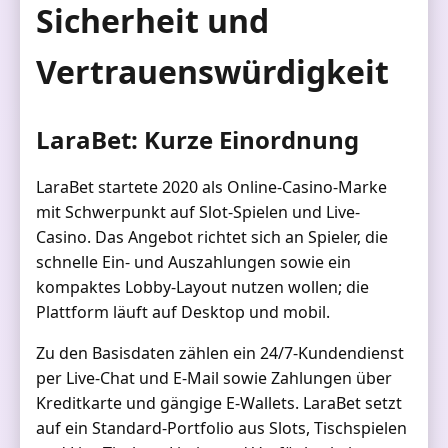
Sicherheit und
Vertrauenswürdigkeit
LaraBet: Kurze Einordnung
LaraBet startete 2020 als Online-Casino-Marke
mit Schwerpunkt auf Slot-Spielen und Live-
Casino. Das Angebot richtet sich an Spieler, die
schnelle Ein- und Auszahlungen sowie ein
kompaktes Lobby-Layout nutzen wollen; die
Plattform läuft auf Desktop und mobil.
Zu den Basisdaten zählen ein 24/7-Kundendienst
per Live-Chat und E‑Mail sowie Zahlungen über
Kreditkarte und gängige E‑Wallets. LaraBet setzt
auf ein Standard-Portfolio aus Slots, Tischspielen