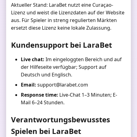
Aktueller Stand: LaraBet nutzt eine Curaçao-
Lizenz und weist die Lizenzdaten auf der Website
aus. Für Spieler in streng regulierten Märkten
ersetzt diese Lizenz keine lokale Zulassung.
Kundensupport bei LaraBet
Live chat:
Im eingeloggten Bereich und auf
der Hilfeseite verfügbar; Support auf
Deutsch und Englisch.
Email:
support@larabet.com
Response time:
Live-Chat 1–3 Minuten; E-
Mail 6–24 Stunden.
Verantwortungsbewusstes
Spielen bei LaraBet