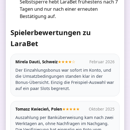
Selbstsperre hebt LaraBet frühestens nach 7
Tagen und nur nach einer erneuten
Bestätigung auf.
Spielerbewertungen zu
LaraBet
Mirela Dauti, Schweiz
★★★★☆
Februar 2026
Der Einzahlungsbonus war sofort im Konto, und
die Umsatzbedingungen standen klar in der
Bonus-Übersicht. Einzig die Freispiel-Auswahl war
auf ein paar Slots begrenzt.
Tomasz Kwiecień, Polen
★★★★★
Oktober 2025
Auszahlung per Banküberweisung kam nach zwei
Werktagen an, ohne Nachfragen im Nachgang.
Die Verifizierung hat einmalig ein Foto vom