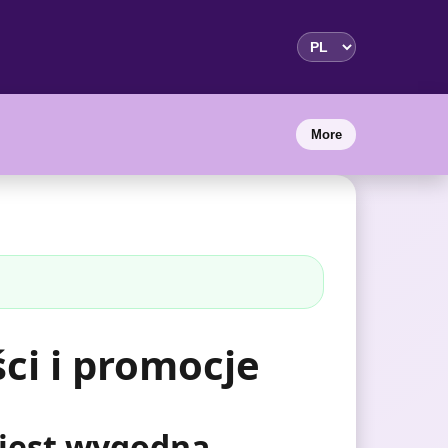
More
ści i promocje
o jest wygodna