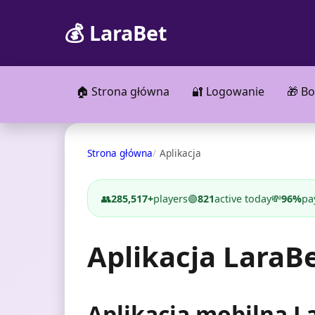
💰 LaraBet
🏠 Strona główna
🔐 Logowanie
🎁 B
Strona główna
Aplikacja
👥
285,517+
players
🟢
821
active today
💸
96%
pa
Aplikacja LaraBe
Aplikacja mobilna La