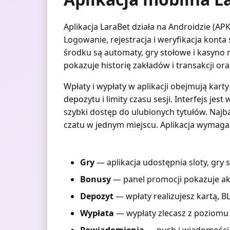
Aplikacja LaraBet działa na Androidzie (AP
Logowanie, rejestracja i weryfikacja konta
środku są automaty, gry stołowe i kasyno n
pokazuje historię zakładów i transakcji or
Wpłaty i wypłaty w aplikacji obejmują kart
depozytu i limity czasu sesji. Interfejs je
szybki dostęp do ulubionych tytułów. Najba
czatu w jednym miejscu. Aplikacja wymaga 
Gry
— aplikacja udostępnia sloty, gry s
Bonusy
— panel promocji pokazuje akt
Depozyt
— wpłaty realizujesz kartą, BL
Wypłata
— wypłaty zlecasz z poziomu 
Powiadomienia
— push i wiadomości w