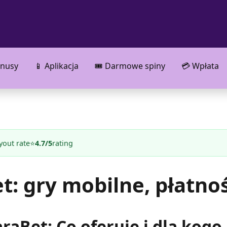
onusy
📱 Aplikacja
🎟️ Darmowe spiny
💳 Wpłata
yout rate
⭐
4.7/5
rating
t: gry mobilne, płatno
raBet: Co oferuje i dla kog