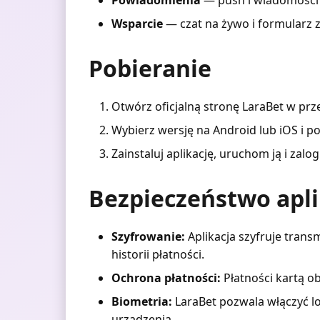
Wsparcie
— czat na żywo i formularz 
Pobieranie
Otwórz oficjalną stronę LaraBet w przeg
Wybierz wersję na Android lub iOS i po
Zainstaluj aplikację, uruchom ją i zal
Bezpieczeństwo apli
Szyfrowanie:
Aplikacja szyfruje trans
historii płatności.
Ochrona płatności:
Płatności kartą ob
Biometria:
LaraBet pozwala włączyć l
urządzenia.