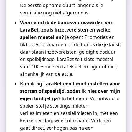
De eerste opname duurt langer als je
verificatie nog niet afgerond is.
Waar vind ik de bonusvoorwaarden van
LaraBet, zoals inzetvereisten en welke
spellen meetellen?
Je opent Promoties en
tikt op Voorwaarden bij de bonus die je kiest;
daar staan inzetvereisten, geldigheidsduur
en spelbijdrage. LaraBet telt slots meestal
voor 100% mee en tafelspellen lager of niet,
afhankelijk van de actie.
Kan ik bij LaraBet een limiet instellen voor
storten of speeltijd, zodat ik niet over mijn
eigen budget ga?
In het menu Verantwoord
spelen stel je stortingslimieten,
verlieslimieten en sessielimieten in, met een
keuze per dag, week of maand. Verlagen
gaat direct, verhogen pas na een