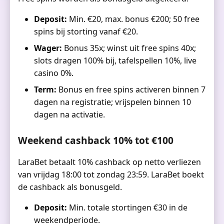
Deposit:
Min. €20, max. bonus €200; 50 free
spins bij storting vanaf €20.
Wager:
Bonus 35x; winst uit free spins 40x;
slots dragen 100% bij, tafelspellen 10%, live
casino 0%.
Term:
Bonus en free spins activeren binnen 7
dagen na registratie; vrijspelen binnen 10
dagen na activatie.
Weekend cashback 10% tot €100
LaraBet betaalt 10% cashback op netto verliezen
van vrijdag 18:00 tot zondag 23:59. LaraBet boekt
de cashback als bonusgeld.
Deposit:
Min. totale stortingen €30 in de
weekendperiode.