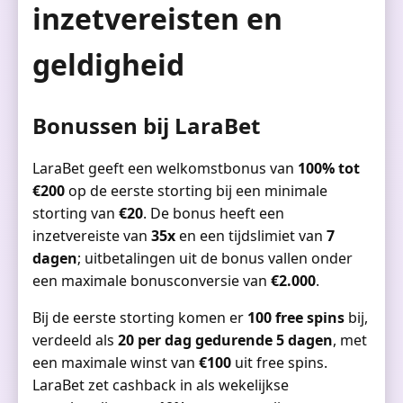
inzetvereisten en
geldigheid
Bonussen bij LaraBet
LaraBet geeft een welkomstbonus van
100% tot
€200
op de eerste storting bij een minimale
storting van
€20
. De bonus heeft een
inzetvereiste van
35x
en een tijdslimiet van
7
dagen
; uitbetalingen uit de bonus vallen onder
een maximale bonusconversie van
€2.000
.
Bij de eerste storting komen er
100 free spins
bij,
verdeeld als
20 per dag gedurende 5 dagen
, met
een maximale winst van
€100
uit free spins.
LaraBet zet cashback in als wekelijkse