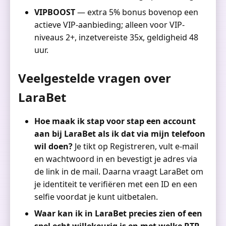
VIPBOOST
— extra 5% bonus bovenop een
actieve VIP-aanbieding; alleen voor VIP-
niveaus 2+, inzetvereiste 35x, geldigheid 48
uur.
Veelgestelde vragen over
LaraBet
Hoe maak ik stap voor stap een account
aan bij LaraBet als ik dat via mijn telefoon
wil doen?
Je tikt op Registreren, vult e-mail
en wachtwoord in en bevestigt je adres via
de link in de mail. Daarna vraagt LaraBet om
je identiteit te verifiëren met een ID en een
selfie voordat je kunt uitbetalen.
Waar kan ik in LaraBet precies zien of een
spel echt willekeurig is en met welke RTP