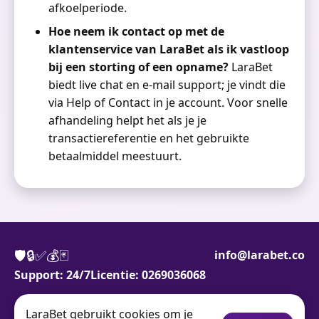
afkoelperiode.
Hoe neem ik contact op met de
klantenservice van LaraBet als ik vastloop
bij een storting of een opname?
LaraBet
biedt live chat en e-mail support; je vindt die
via Help of Contact in je account. Voor snelle
afhandeling helpt het als je je
transactiereferentie en het gebruikte
betaalmiddel meestuurt.
🛡️
🔒
✅
💰
🃏
info@larabet.co
Support: 24/7
Licentie: 0269036068
Speel verantwoord.
LaraBet gebruikt cookies om je