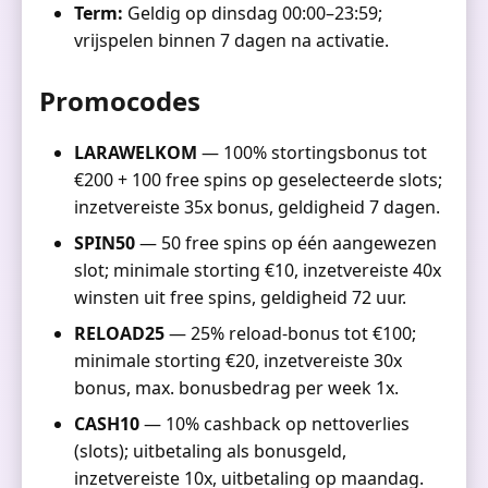
Term:
Geldig op dinsdag 00:00–23:59;
vrijspelen binnen 7 dagen na activatie.
Promocodes
LARAWELKOM
— 100% stortingsbonus tot
€200 + 100 free spins op geselecteerde slots;
inzetvereiste 35x bonus, geldigheid 7 dagen.
SPIN50
— 50 free spins op één aangewezen
slot; minimale storting €10, inzetvereiste 40x
winsten uit free spins, geldigheid 72 uur.
RELOAD25
— 25% reload-bonus tot €100;
minimale storting €20, inzetvereiste 30x
bonus, max. bonusbedrag per week 1x.
CASH10
— 10% cashback op nettoverlies
(slots); uitbetaling als bonusgeld,
inzetvereiste 10x, uitbetaling op maandag.