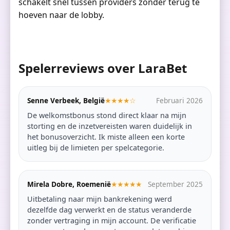
schakelt snel tussen providers zonder terug te
hoeven naar de lobby.
Spelerreviews over LaraBet
Senne Verbeek, België
★★★★☆
Februari 2026
De welkomstbonus stond direct klaar na mijn
storting en de inzetvereisten waren duidelijk in
het bonusoverzicht. Ik miste alleen een korte
uitleg bij de limieten per spelcategorie.
Mirela Dobre, Roemenië
★★★★★
September 2025
Uitbetaling naar mijn bankrekening werd
dezelfde dag verwerkt en de status veranderde
zonder vertraging in mijn account. De verificatie