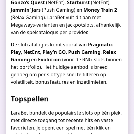
Gonzo’s Quest
(NetEnt),
Starburst
(NetEnt),
Jammin’ Jars
(Push Gaming) en
Money Train 2
(Relax Gaming). LaraBet vult dit aan met
Megaways-varianten en jackpotslots, afhankelijk
van de spelcatalogus per provider.
De slotcatalogus komt vooral van
Pragmatic
Play
,
NetEnt
,
Play’n GO
,
Push Gaming
,
Relax
Gaming
en
Evolution
(voor de RNG-slots binnen
het portfolio). Het huidige aanbod is breed
genoeg om per slottype snel te filteren op
volatiliteit, bonusfeatures en inzetlimieten.
Topspellen
LaraBet bundelt de populairste slots op één plek,
met directe toegang tot recente hits en vaste
favorieten. Je opent een spel met één klik en