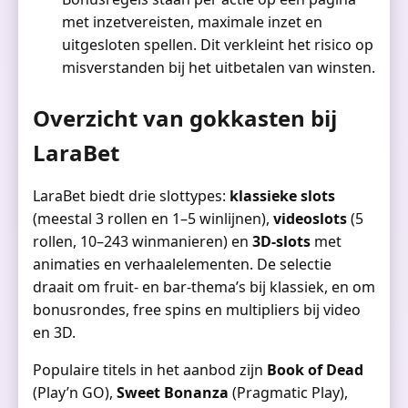
met inzetvereisten, maximale inzet en
uitgesloten spellen. Dit verkleint het risico op
misverstanden bij het uitbetalen van winsten.
Overzicht van gokkasten bij
LaraBet
LaraBet biedt drie slottypes:
klassieke slots
(meestal 3 rollen en 1–5 winlijnen),
videoslots
(5
rollen, 10–243 winmanieren) en
3D-slots
met
animaties en verhaalelementen. De selectie
draait om fruit- en bar-thema’s bij klassiek, en om
bonusrondes, free spins en multipliers bij video
en 3D.
Populaire titels in het aanbod zijn
Book of Dead
(Play’n GO),
Sweet Bonanza
(Pragmatic Play),