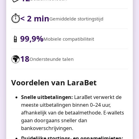
⏱️
< 2 min
Gemiddelde stortingstijd
📱
99,9%
Mobiele compatibiliteit
🌍
18
Ondersteunde talen
Voordelen van LaraBet
Snelle uitbetalingen:
LaraBet verwerkt de
meeste uitbetalingen binnen 0–24 uur,
afhankelijk van de betaalmethode. E-wallets
gaan doorgaans sneller dan
bankoverschrijvingen.
Duidelijke stortings- en opnamelimieten: