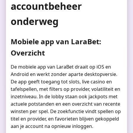
accountbeheer
onderweg
Mobiele app van LaraBet:
Overzicht
De mobiele app van LaraBet draait op iOS en
Android en werkt zonder aparte desktopversie.
De app geeft toegang tot slots, live casino en
tafelspellen, met filters op provider, volatiliteit en
inzetniveau. In de lobby staan ook jackpots met
actuele potstanden en een overzicht van recente
winsten per spel. De zoekfunctie vindt spellen op
titel en provider, en favorieten blijven gekoppeld
aan je account na opnieuw inloggen.