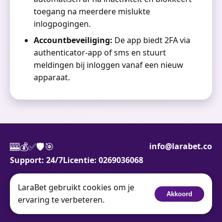
toegang na meerdere mislukte
inlogpogingen.
Accountbeveiliging:
De app biedt 2FA via
authenticator-app of sms en stuurt
meldingen bij inloggen vanaf een nieuw
apparaat.
🎰
💰
✅
🛡️
🎯
info@larabet.co
Support: 24/7
Licentie: 0269036068
Speel verantwoord.
LaraBet gebruikt cookies om je
© 2019 -
2026
LaraBet.
Akkoord
ervaring te verbeteren.