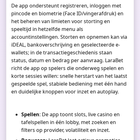
De app ondersteunt registreren, inloggen met
pincode en biometrie (Face ID/vingerafdruk) en
het beheren van limieten voor storting en
speeltijd in hetzelfde menu als
accountinstellingen. Storten en opnemen kan via
iDEAL, bankoverschrijving en geselecteerde e-
wallets; in de transactiegeschiedenis staan
status, datum en bedrag per aanvraag. LaraBet
richt de app op spelers die onderweg spelen en
korte sessies willen: snelle herstart van het laatst
gespeelde spel, stabiele bediening met één hand
en duidelijke knoppen voor inzet en autoplay.
Spellen
: De app toont slots, live casino en
tafelspellen in één lobby, met zoeken en
filters op provider, volatiliteit en inzet.