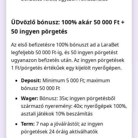
ÜDvözlő bónusz: 100% akár 50 000 Ft +
50 ingyen pörgetés
Az első befizetésre 100% bónuszt ad a LaraBet
legfeljebb 50 000 Ft-ig, és 50 ingyen pörgetést
ugyanazon befizetés után. Az ingyen pörgetések
1 Ft/pörgetés értékűek egy kijelölt nyerőgépen.
Deposit:
Minimum 5 000 Ft; maximum
bónusz 50 000 Ft
Wager:
Bónusz: 35x; ingyen pörgetésből
származó nyeremény: 40x; nyerőgépek 100%,
asztali játékok 10% beszámítás
Term:
7 nap a jóváírástól; az ingyen
pörgetések 24 óráig aktiválhatók