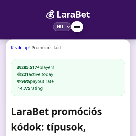
💰 LaraBet
Kezdőlap
Promóciós kód
👥
285,517+
players
🟢
821
active today
💸
96%
payout rate
⭐
4.7/5
rating
LaraBet promóciós
kódok: típusok,