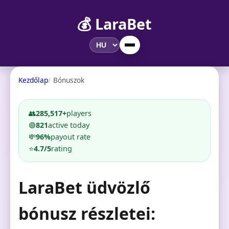
💰 LaraBet
Kezdőlap
Bónuszok
👥
285,517+
players
🟢
821
active today
💸
96%
payout rate
⭐
4.7/5
rating
LaraBet üdvözlő
bónusz részletei: