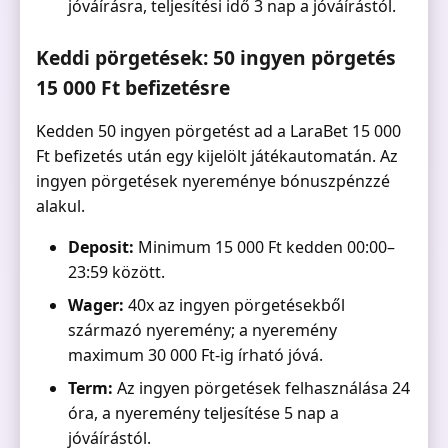
jóváírásra, teljesítési idő 3 nap a jóváírástól.
Keddi pörgetések: 50 ingyen pörgetés
15 000 Ft befizetésre
Kedden 50 ingyen pörgetést ad a LaraBet 15 000
Ft befizetés után egy kijelölt játékautomatán. Az
ingyen pörgetések nyereménye bónuszpénzzé
alakul.
Deposit:
Minimum 15 000 Ft kedden 00:00–
23:59 között.
Wager:
40x az ingyen pörgetésekből
származó nyeremény; a nyeremény
maximum 30 000 Ft-ig írható jóvá.
Term:
Az ingyen pörgetések felhasználása 24
óra, a nyeremény teljesítése 5 nap a
jóváírástól.