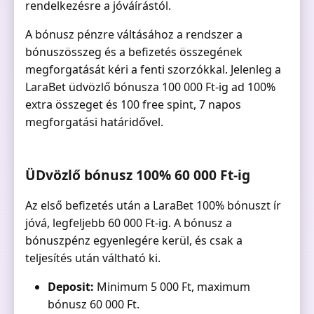
rendelkezésre a jóváírástól.
A bónusz pénzre váltásához a rendszer a
bónuszösszeg és a befizetés összegének
megforgatását kéri a fenti szorzókkal. Jelenleg a
LaraBet üdvözlő bónusza 100 000 Ft-ig ad 100%
extra összeget és 100 free spint, 7 napos
megforgatási határidővel.
ÜDvözlő bónusz 100% 60 000 Ft-ig
Az első befizetés után a LaraBet 100% bónuszt ír
jóvá, legfeljebb 60 000 Ft-ig. A bónusz a
bónuszpénz egyenlegére kerül, és csak a
teljesítés után váltható ki.
Deposit:
Minimum 5 000 Ft, maximum
bónusz 60 000 Ft.