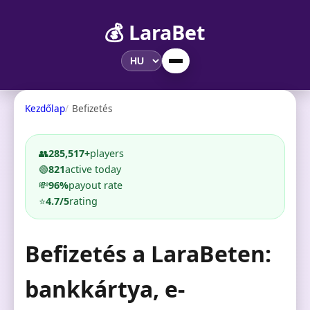
💰 LaraBet
Kezdőlap
Befizetés
👥
285,517+
players
🟢
821
active today
💸
96%
payout rate
⭐
4.7/5
rating
Befizetés a LaraBeten:
bankkártya, e-