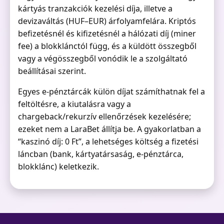
kártyás tranzakciók kezelési díja, illetve a
devizaváltás (HUF–EUR) árfolyamfelára. Kriptós
befizetésnél és kifizetésnél a hálózati díj (miner
fee) a blokklánctól függ, és a küldött összegből
vagy a végösszegből vonódik le a szolgáltató
beállításai szerint.
Egyes e-pénztárcák külön díjat számíthatnak fel a
feltöltésre, a kiutalásra vagy a
chargeback/rekurzív ellenőrzések kezelésére;
ezeket nem a LaraBet állítja be. A gyakorlatban a
“kaszinó díj: 0 Ft”, a lehetséges költség a fizetési
láncban (bank, kártyatársaság, e-pénztárca,
blokklánc) keletkezik.