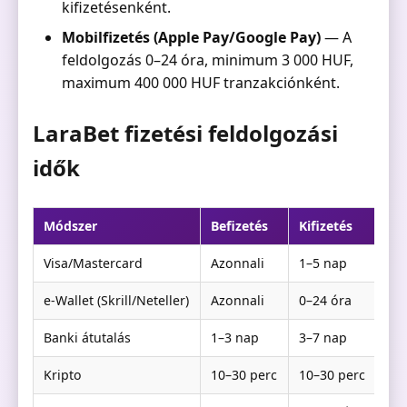
kifizetésenként.
Mobilfizetés (Apple Pay/Google Pay)
— A
feldolgozás 0–24 óra, minimum 3 000 HUF,
maximum 400 000 HUF tranzakciónként.
LaraBet fizetési feldolgozási
idők
Módszer
Befizetés
Kifizetés
Visa/Mastercard
Azonnali
1–5 nap
e-Wallet (Skrill/Neteller)
Azonnali
0–24 óra
Banki átutalás
1–3 nap
3–7 nap
Kripto
10–30 perc
10–30 perc