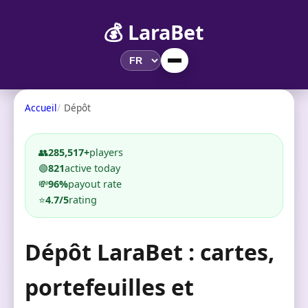
💰 LaraBet
Accueil
Dépôt
👥
285,517+
players
🟢
821
active today
💸
96%
payout rate
⭐
4.7/5
rating
Dépôt LaraBet : cartes,
portefeuilles et