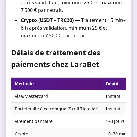
après validation, minimum 25 € et maximum
7 500 € par retrait.
Crypto (USDT – TRC20)
— Traitement 15 min–
6 h après validation, minimum 25 € et
maximum 7 500 € par retrait.
Délais de traitement des
paiements chez LaraBet
Méthode
Dépôt
R
Visa/Mastercard
Instant
1
Portefeuille électronique (Skrill/Neteller)
Instant
0
Virement bancaire
1–3 jours
3
Crypto
10–30 min
1