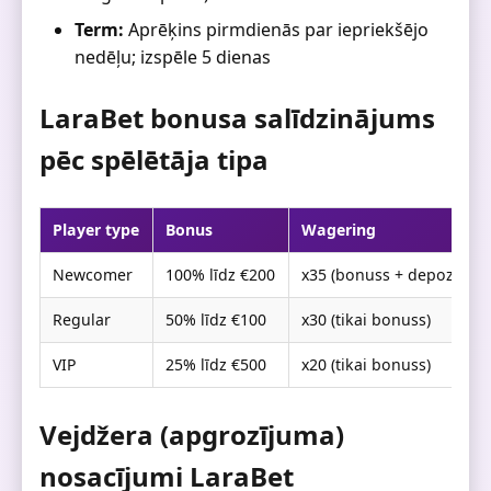
Term:
Aprēķins pirmdienās par iepriekšējo
nedēļu; izspēle 5 dienas
LaraBet bonusa salīdzinājums
pēc spēlētāja tipa
Player type
Bonus
Wagering
Newcomer
100% līdz €200
x35 (bonuss + depozīts)
Regular
50% līdz €100
x30 (tikai bonuss)
VIP
25% līdz €500
x20 (tikai bonuss)
Vejdžera (apgrozījuma)
nosacījumi LaraBet