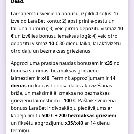
Dead
.
Lai saņemtu sveiciena bonusu, izpildi 4 soļus: 1)
izveido LaraBet kontu; 2) apstiprini e‑pastu un
tālruņa numuru; 3) veic pirmo depozītu vismaz
10
€
un izvēlies bonusu iemaksas logā; 4) veic otro
depozītu vismaz
10 €
30 dienu laikā, lai aktivizētu
otro daļu un bezmaksas griezienus.
Apgrozījuma prasība naudas bonusam ir
x35
no
bonusa summas; bezmaksas griezienu
laimestiem ir
x40
. Termiņš apgrozījumam ir
14
dienas
no katras bonusa daļas aktivizēšanas
brīža, un maksimālā izmaksa no bezmaksas
griezienu laimestiem ir
100 €
. Pašlaik sveiciena
bonuss LaraBet ir divpakāpju piedāvājums ar
kopējo limitu
500 € + 200 bezmaksas griezieni
un fiksētu apgrozījumu
x35/x40
ar 14 dienu
termiņu.