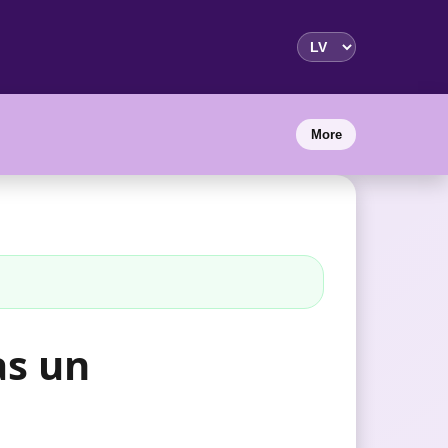
More
as un