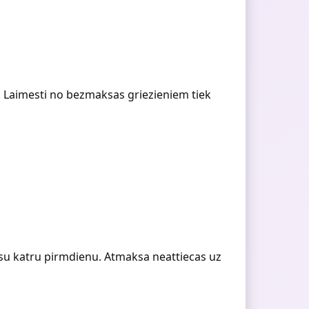
 Laimesti no bezmaksas griezieniem tiek
su katru pirmdienu. Atmaksa neattiecas uz