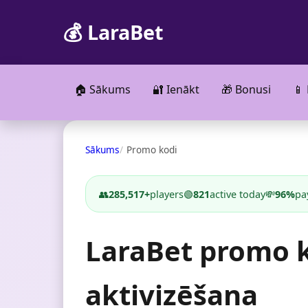
💰 LaraBet
🏠 Sākums
🔐 Ienākt
🎁 Bonusi
📱
Sākums
Promo kodi
👥
285,517+
players
🟢
821
active today
💸
96%
pa
LaraBet promo ko
aktivizēšana