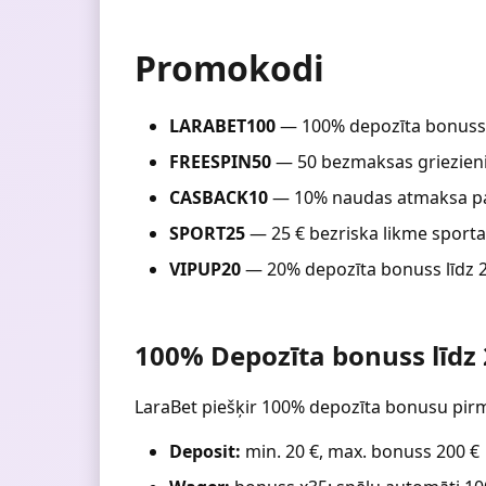
Promokodi
LARABET100
— 100% depozīta bonuss 
FREESPIN50
— 50 bezmaksas griezieni
CASBACK10
— 10% naudas atmaksa par
SPORT25
— 25 € bezriska likme sport
VIPUP20
— 20% depozīta bonuss līdz 20
100% Depozīta bonuss līdz 
LaraBet piešķir 100% depozīta bonusu pirm
Deposit:
min. 20 €, max. bonuss 200 €