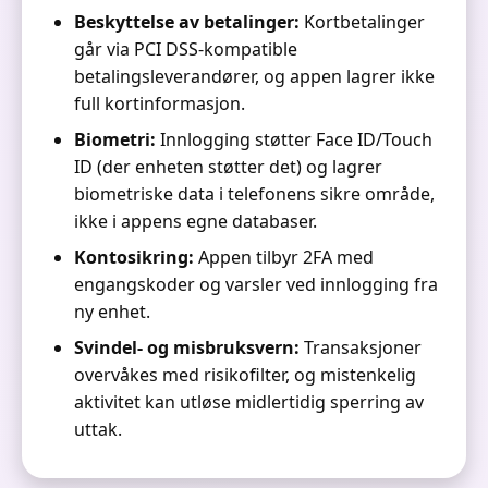
Beskyttelse av betalinger:
Kortbetalinger
går via PCI DSS-kompatible
betalingsleverandører, og appen lagrer ikke
full kortinformasjon.
Biometri:
Innlogging støtter Face ID/Touch
ID (der enheten støtter det) og lagrer
biometriske data i telefonens sikre område,
ikke i appens egne databaser.
Kontosikring:
Appen tilbyr 2FA med
engangskoder og varsler ved innlogging fra
ny enhet.
Svindel- og misbruksvern:
Transaksjoner
overvåkes med risikofilter, og mistenkelig
aktivitet kan utløse midlertidig sperring av
uttak.