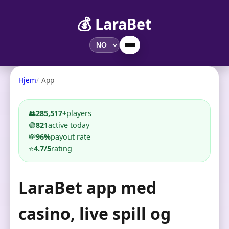
💰 LaraBet
Hjem
App
👥
285,517+
players
🟢
821
active today
💸
96%
payout rate
⭐
4.7/5
rating
LaraBet app med
casino, live spill og