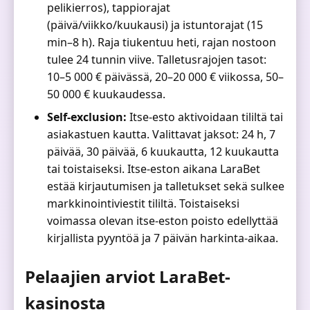
pelikierros), tappiorajat
(päivä/viikko/kuukausi) ja istuntorajat (15
min–8 h). Raja tiukentuu heti, rajan nostoon
tulee 24 tunnin viive. Talletusrajojen tasot:
10–5 000 € päivässä, 20–20 000 € viikossa, 50–
50 000 € kuukaudessa.
Self-exclusion:
Itse-esto aktivoidaan tililtä tai
asiakastuen kautta. Valittavat jaksot: 24 h, 7
päivää, 30 päivää, 6 kuukautta, 12 kuukautta
tai toistaiseksi. Itse-eston aikana LaraBet
estää kirjautumisen ja talletukset sekä sulkee
markkinointiviestit tililtä. Toistaiseksi
voimassa olevan itse-eston poisto edellyttää
kirjallista pyyntöä ja 7 päivän harkinta-aikaa.
Pelaajien arviot LaraBet-
kasinosta