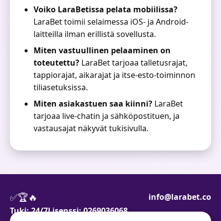
Voiko LaraBetissa pelata mobiilissa?
LaraBet toimii selaimessa iOS- ja Android-
laitteilla ilman erillistä sovellusta.
Miten vastuullinen pelaaminen on
toteutettu?
LaraBet tarjoaa talletusrajat,
tappiorajat, aikarajat ja itse-esto-toiminnon
tiliasetuksissa.
Miten asiakastuen saa kiinni?
LaraBet
tarjoaa live-chatin ja sähköpostituen, ja
vastausajat näkyvät tukisivulla.
✅
🏆
🔥
info@larabet.co
Tuki: 24/7
Lisenssi: 0269036068