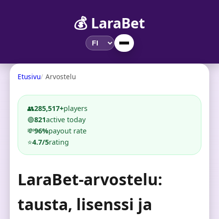
💰 LaraBet
Etusivu
Arvostelu
👥
285,517+
players
🟢
821
active today
💸
96%
payout rate
⭐
4.7/5
rating
LaraBet-arvostelu:
tausta, lisenssi ja