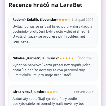
Recenze hráčů na LaraBet
Radomír Kolařík, Slovensko
★★★★☆
Listopad 2025
Uvítací bonus se připsal hned po prvním vkladu a
podmínky protočení byly v účtu vidět přehledně.
U vyšších sázek se progress plnil rychleji, než
jsem čekal.
Nikolae „Karpati”, Rumunsko
★★★★★
Únor 2026
Výběr na bankovní kartu prošel bez doplňujících
dotazů a peníze dorazily za dva pracovní dny.
Limit výběru mi pro moje hraní stačí.
Šárka Vítová, Česko
★★★★☆
Červen 2025
Automaty se načítají rychle a filtry podle
poskytovatele mi pomohly najít nové hry bez