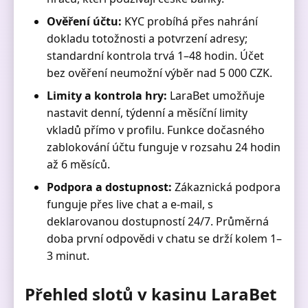
Ověření účtu:
KYC probíhá přes nahrání
dokladu totožnosti a potvrzení adresy;
standardní kontrola trvá 1–48 hodin. Účet
bez ověření neumožní výběr nad 5 000 CZK.
Limity a kontrola hry:
LaraBet umožňuje
nastavit denní, týdenní a měsíční limity
vkladů přímo v profilu. Funkce dočasného
zablokování účtu funguje v rozsahu 24 hodin
až 6 měsíců.
Podpora a dostupnost:
Zákaznická podpora
funguje přes live chat a e‑mail, s
deklarovanou dostupností 24/7. Průměrná
doba první odpovědi v chatu se drží kolem 1–
3 minut.
Přehled slotů v kasinu LaraBet