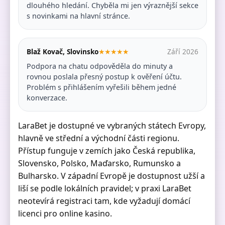
dlouhého hledání. Chyběla mi jen výraznější sekce
s novinkami na hlavní stránce.
Blaž Kovač, Slovinsko
★★★★★
Září 2026
Podpora na chatu odpověděla do minuty a
rovnou poslala přesný postup k ověření účtu.
Problém s přihlášením vyřešili během jedné
konverzace.
LaraBet je dostupné ve vybraných státech Evropy,
hlavně ve střední a východní části regionu.
Přístup funguje v zemích jako Česká republika,
Slovensko, Polsko, Maďarsko, Rumunsko a
Bulharsko. V západní Evropě je dostupnost užší a
liší se podle lokálních pravidel; v praxi LaraBet
neotevírá registraci tam, kde vyžadují domácí
licenci pro online kasino.